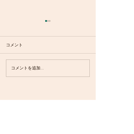
コメント
ポッピング・マンゴーパ
エスプレッソ・
コメントを追加…
ルフェ
ズ登場