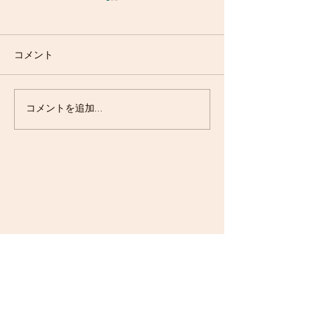
コメント
ポッピング・マンゴーパ
エスプレッソ・
コメントを追加…
ルフェ
ズ登場