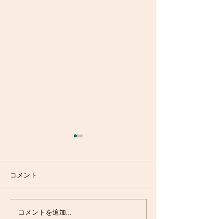
コメント
ポッピング・マンゴーパ
エスプレッソ・
コメントを追加…