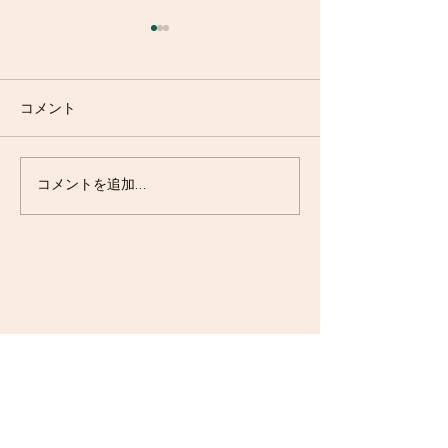
コメント
ポッピング・マンゴーパ
エスプレッソ・
コメントを追加…
ルフェ
ズ登場