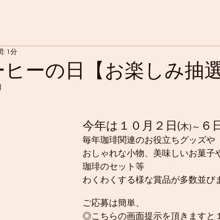
: 1分
ーヒーの日【お楽しみ抽
日
今年は１０月２日(
６
木)～
毎年珈琲関連のお役立ちグッズや
おしゃれな小物、美味しいお菓子
珈琲のセット等
わくわくする様な賞品が多数並び
ご応募は簡単、
◎こちらの画面提示を頂きますと