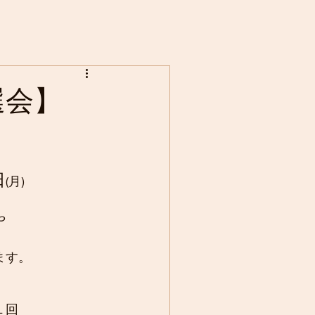
選会】
日
(月)
や
ます。
１回