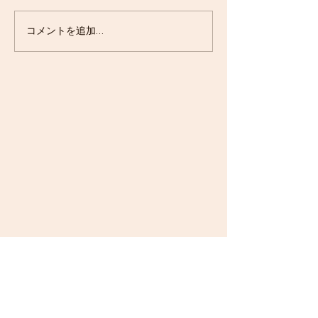
ポッピング・マンゴーパ
エスプレッソ・
コメントを追加…
ルフェ
ズ登場