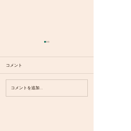
コメント
ポッピング・マンゴーパ
エスプレッソ・
コメントを追加…
ルフェ
ズ登場