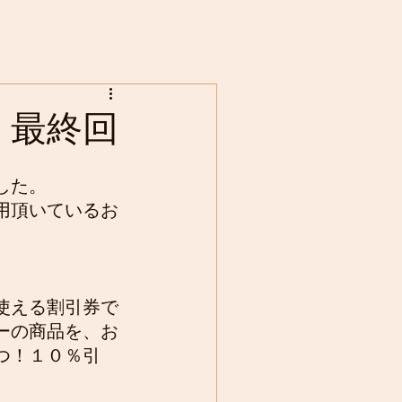
』最終回
した。
用頂いているお
使える割引券で
ーの商品を、お
つ！１０％引