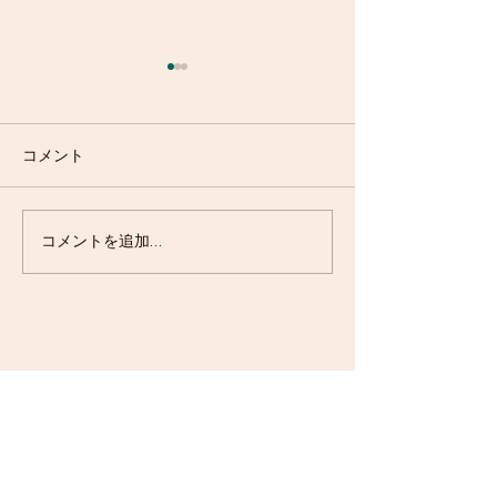
コメント
ポッピング・マンゴーパ
エスプレッソ・
コメントを追加…
ルフェ
ズ登場