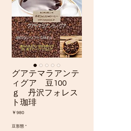
グアテマラアンテ
ィグア 豆100
ｇ 丹沢フォレス
ト珈琲
価
￥980
格
豆形態
*