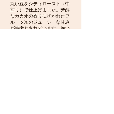
丸い豆をシティロースト（中
煎り）で仕上げました。芳醇
なカカオの香りに抱かれたフ
ルーツ系のジューシーな甘み
が特徴とされています。胸い
っぱいにその香りを満たし感
じ取ってみてください。ほん
の少し縦長の粒ぞろいの豆を
丁寧なピッキングと少量完全
焙煎の丹沢フォレストコーヒ
ーが注意深く煎り上げまし
た。お試し下さい。
９８０円（100ｇ） １９２
０円（200g） ２８６０円
（300g）
no.2011
【丹沢フォレスト珈琲】