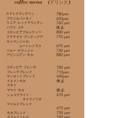
coffee menu (
)
ドリンク
780yen
スマトラマンデリン
650yen
ブラジルパンタノ
760 yen
ケニア･レッドマウンテン
​休止
ハワイ･コナ
800 yen
コロンビアフルシティー
770 yen
グアテマラ･アンティグア
キリマンジャロ･
670 yen
​ ムーンシトラス
730 yen
ペルー･ナランジャ
880 yen
アビシニアン･モカ
780 yen
コロンビア･フレンチ
710yen
フレンチブレンド
690yen
サンセットブレンド
休止
イエメンモカ
マタリ
休止
マウイ･モカ
670 yen
ショコラライト･
​ キャラメリオ
マイルドブレンド
670 yen
750 yen
モカブレンド
760 yen
カフェインレス