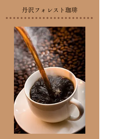
​丹沢フォレスト珈琲