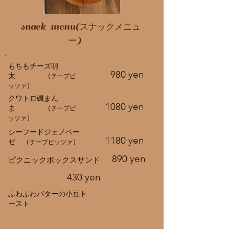
snack menu(
スナックメニュ
)
ー
もちもチーズ明
980 yen
太 （
チープピ
）
ッツァ
クワトロ磯まん
1080 yen
ま （
チープピ
）
ッツァ
シーフードジェノベー
1180 yen
ゼ （
）
チープピッツァ
890 yen
ピクニックボックスサンド
430 yen
ふわふわバターの小豆ト
ースト