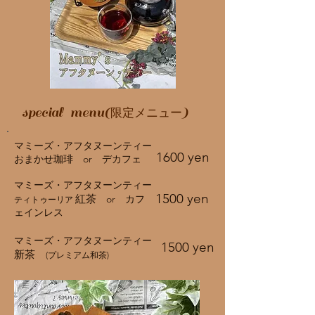
special menu(
)
限定メニュー
マミーズ・アフタヌーンティー
1600 yen
おまかせ珈琲 or デカフェ
マミーズ・アフタヌーンティー
1500 yen
紅茶
or カフ
ティトゥーリア
ェインレス
マミーズ・アフタヌーンティー
1500 yen
新茶
(プレミアム和茶)