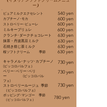
イタリアンソフトクリームメニュ
)
ー
540 yen
​ピュアミルクエクセレント
600 yen
カプチーノ･モカ
600 yen
ストロベリー･ピューレ
600 yen
ミルキーブリュレ
630 yen
​クランチ･ダークチョコレート
630 yen
抹茶・丹波黒豆ミルク
630 yen
石焼き焙じ茶ミルク
630 yen
桜ソフトクリーム 季節
キャラメル･ナッツ･カプチーノ
730 yen
(
）
ピッコロパルフェ
ベリー･ベリー･ベリ
730 yen
ー (
ピッコロパル
)
フェ
730 yen
ストロベリールージュ 季節
（
)
ピッコロパルフェ
ポッピング･マンゴー 季節
780 yen
（
）
ピッコロパルフェ