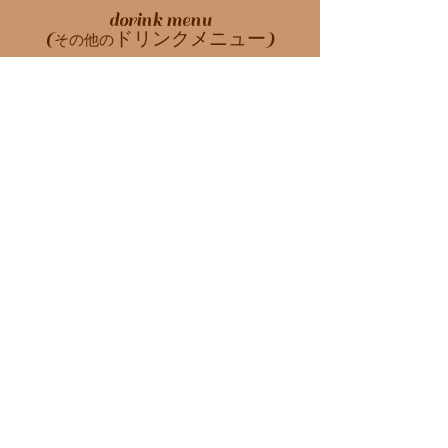
dorink menu
(
)
ドリンクメニュー
その他の
ティトゥーリアブラッ
550 yen
ク （
ストレートティ
）
ー
アッサム
550 yen
（
ストレートティー
）
デカフェセイロン
550 yen
(ストレートティー)
アールグレイクラッシック
720 yen
（
）
フレーバーティー
キャラメルティー
720 yen
（
）
フレーバーティー
フルーツガーデン
720 yen
（
）
フレーバーティー