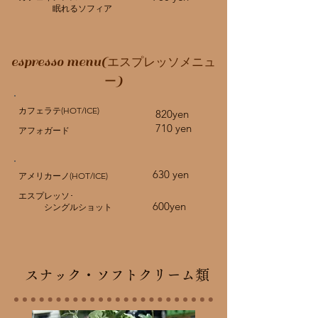
​ 眠れるソフィア
espresso menu(
エスプレッソメニュ
)
ー
カフェラテ(HOT/ICE)
820yen
710 yen
アフォガード
630 yen
アメリカーノ(HOT/ICE)
エスプレッソ･
600yen
​ シングルショット
スナック・ソフトクリーム類