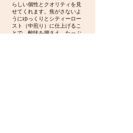
らしい個性とクオリティを見
せてくれます。焦がさないよ
うにゆっくりとシティーロー
スト（中煎り）に仕上げるこ
とで、酸味を押さえ、たっぷ
りとしたコクと甘味のあるコ
ーヒーになりました。深く柔
らかな焦げちゃ色の美人豆
は、ゆっくりじっくりの丹沢
フォレストコーヒーならでは
の注意深い仕上がりです。お
試し下さい。
１０５０円（100g） ２０６
０円（200g） ３０７０円
（300g）
no,2009
【丹沢フォレスト珈琲】