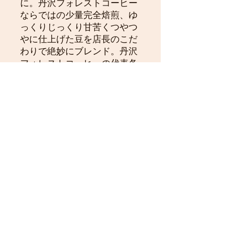
に。丹沢フォレストコーヒー
ならではの少量完全焙煎、ゆ
っくりじっくり甘苦くつやつ
やに仕上げた豆を店長のこだ
わりで絶妙にブレンド。丹沢
フォレストコーヒーの代表各
ともいえるこの味を是非ぜひ
お試し下さい。定評のある人
気ブレンドフレンチショコラ
はドリップＢＡＧでもお試し
戴けます。是非ご賞味下さ
い。挽き売りもご注文頂けま
す。
８５０円（100g） １６６０
円（200g） ２４７０円
（300g）
no.2004