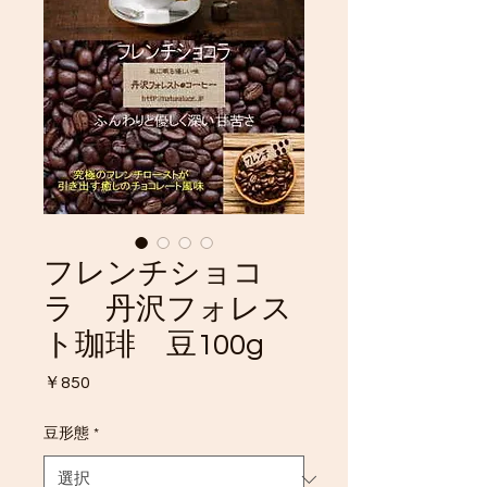
フレンチショコ
ラ 丹沢フォレス
ト珈琲 豆100g
価
￥850
格
豆形態
*