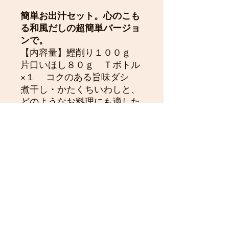
簡単お出汁セット。心のこも
る和風だしの超簡単バージョ
ンで。
【内容量】鰹削り１００ｇ
片口いほし８０ｇ Ｔボトル
×１ コクのある旨味ダシ
煮干し・かたくちいわしと、
どのようなお料理にも適した
香りとうまみを兼ね備えた鰹
だし。Ｔボトルに入れて一晩
冷蔵庫で。おいしいお出汁が
簡単に準備完了です。 毎日使
えるからだ思いギフト。
【おだわらだし右衛門】
海山の恵みの、旨味のみを使い、素材