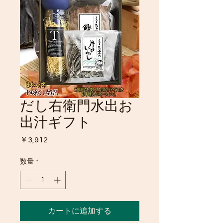
だし右衛門水出お
出汁ギフト
価
￥3,912
格
数量
*
カートに追加する