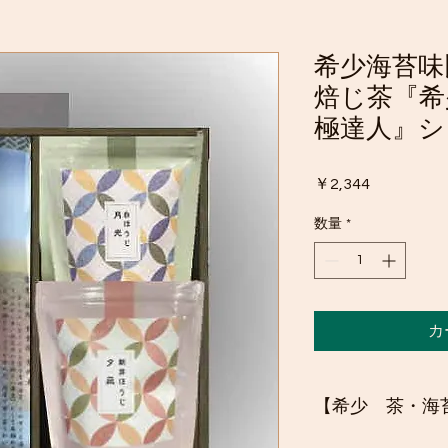
希少海苔味
焙じ茶『希
極達人』シ
価
￥2,344
格
数量
*
カ
【希少 茶・海