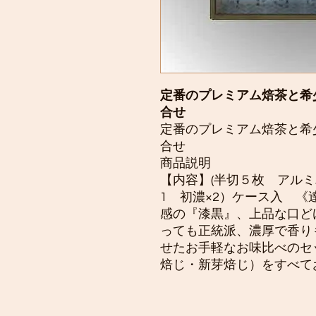
定番のプレミアム焙茶と希
合せ
定番のプレミアム焙茶と希
合せ
商品説明
【内容】(半切５枚 アルミ
1 初濃×2）ケース入 《
感の『漆黒』、上品な口ど
っても正統派、濃厚で香り
せたお手軽なお味比べのセ
焙じ・新芽焙じ）をすべて