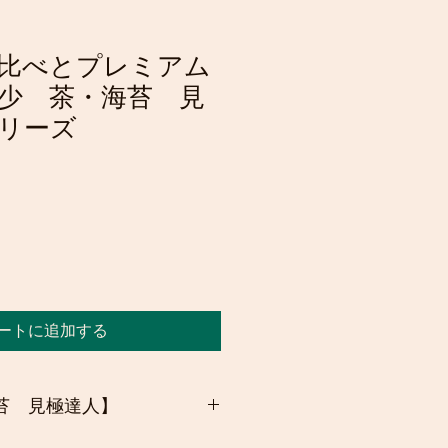
比べとプレミアム
少 茶・海苔 見
リーズ
ートに追加する
苔 見極達人】