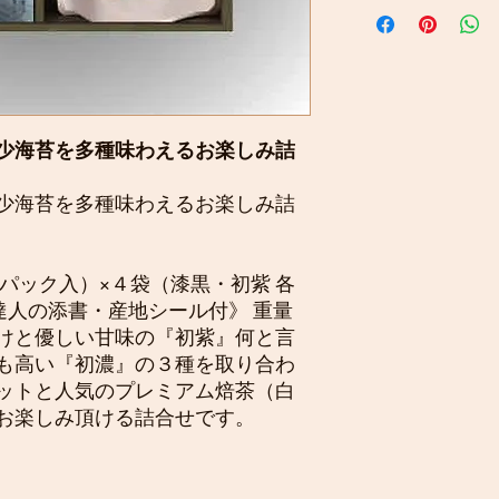
日本の食卓には当た
こだわれば楽しみ方
産地や職人を渡り歩
確かな技術と偶然が
が集めた逸品をひと
るシリーズです。和
リラックス効果や活
少海苔を多種味わえるお楽しみ詰
潮流の気まぐれの賜
味との出逢いをご提
少海苔を多種味わえるお楽しみ詰
ばかりの発見と感動
極達人シリーズ”は
パック入）×４袋（漆黒・初紫 各
達人の添書・産地シール付》 重量
けと優しい甘味の『初紫』何と言
も高い『初濃』の３種を取り合わ
ットと人気のプレミアム焙茶（白
お楽しみ頂ける詰合せです。