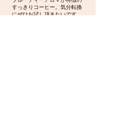
フルーティーアロマが特徴の
すっきりコーヒー。気分転換
にぜひお試し頂きたいです。
標高１７５０ｍの高地産のテ
ィピカ種は、味わい豊かで評
価の高い上質の豆です。フレ
ンチロースト（深煎り）です
がすっきり軽めの、苦味と甘
みのバランスが絶妙。是非お
試し下さい。
２１２０円（200g） ３１６
０円（300g）
no.2002
【丹沢フォレスト珈琲】
丹沢フォレストコーヒー】 ナチュラ
ルーチェがお届けする少量自家焙煎珈
琲。改良と工夫を重ねた小さな手作り