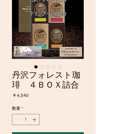
丹沢フォレスト珈
琲 ４ＢＯＸ詰合
価
￥4,540
格
数量
*