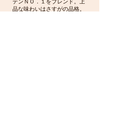
テンＮＯ．１をブレンド。上
品な味わいはさすがの品格。
【スイートベリーモカ】 生豆
生産国 エチオピア 独特の香
りが際立つ神秘の一滴。【ム
ーンシトラス】 生豆生産国
タンザニア フルーティーでマ
イルドなキリマンジャロを便
利なドリップバックに。【ス
イートベリーモカ】 生豆生産
国 エチオピア 独特の香りが
際立つ神秘の一滴。
【丹沢フォレスト珈琲】
ナチュラルーチェがお届けする少量自
家焙煎珈琲。改良と工夫を重ねた小さ
な手作り焙煎機で、ゆっくりじっくり
火をいれるから優しい味。お豆の芯ま